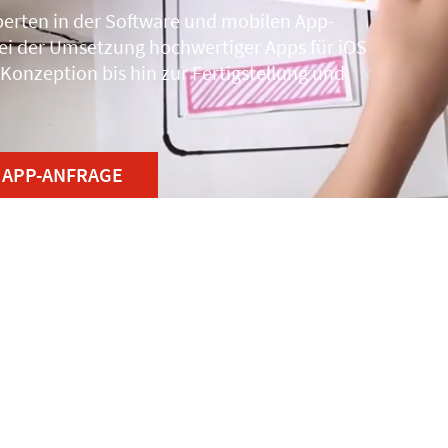
perten in der Software und mobilen App-
ei der Umsetzung hochwertiger Apps für iOS
 Konzeption bis hin zur Fertigstellung und
APP-ANFRAGE