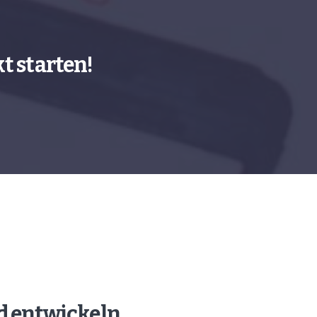
t starten!
d entwickeln