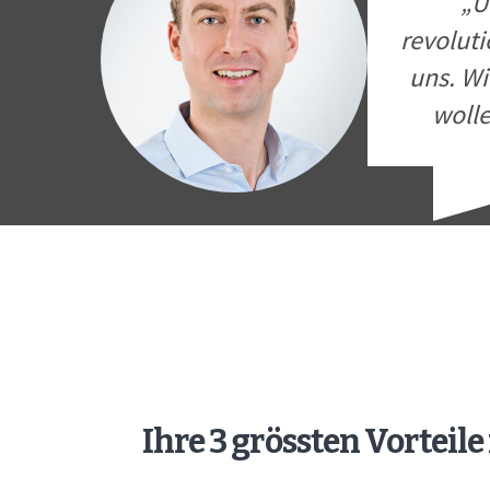
„U
revoluti
Heiko V
uns. Wi
Managing D
wolle
Ihre 3 grössten Vortei