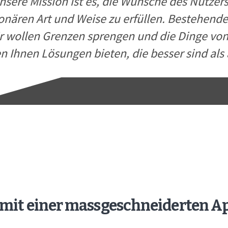
nsere Mission ist es, die Wünsche des Nutzers
onären Art und Weise zu erfüllen. Bestehend
etter
r wollen Grenzen sprengen und die Dinge vo
irector
n Ihnen Lösungen bieten, die besser sind als 
le mit einer massgeschneiderten 